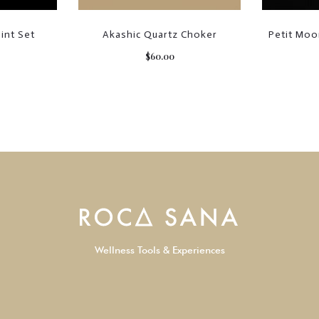
int Set
Akashic Quartz Choker
Petit Moo
$
60.00
Wellness Tools & Experiences