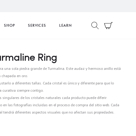
SHOP
SERVICES
LEARN
urmaline Ring
ra una sola piedra grande de Turmalina. Este audaz y hermoso anillo está
 chapada en oro.
ustarlo a diferentes tallas. Cada cristal es único y diferente para que lo
ía curativa siempre contigo.
s singulares de los cristales naturales cada producto puede diferir
 en las fotografías incluidas en el proceso de compra del sitio web. Cada
cual tendrá diferentes aspectos visuales que no afectan sus propiedades.