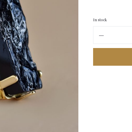
In stock
Black
Tourmaline
Ring
quantity